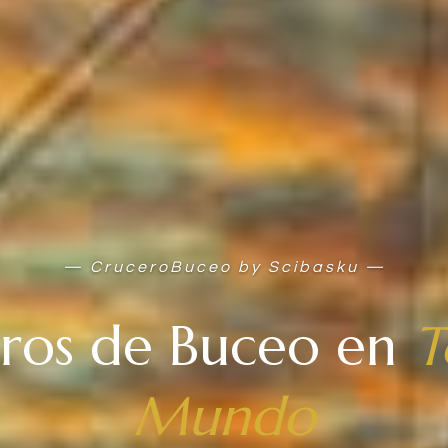
— CruceroBuceo by Scibasku —
ros de Buceo en
T
Mundo