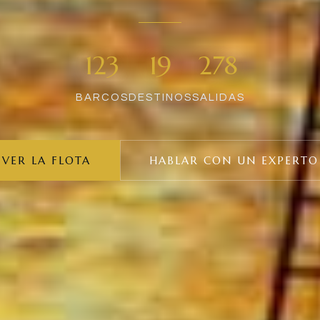
123
19
278
BARCOS
DESTINOS
SALIDAS
VER LA FLOTA
HABLAR CON UN EXPERTO