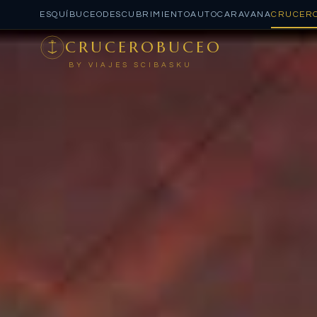
ESQUÍ
BUCEO
DESCUBRIMIENTO
AUTOCARAVANA
CRUCER
CRUCEROBUCEO
BY VIAJES SCIBASKU