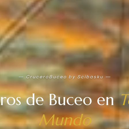
— CruceroBuceo by Scibasku —
ros de Buceo en
T
Mundo