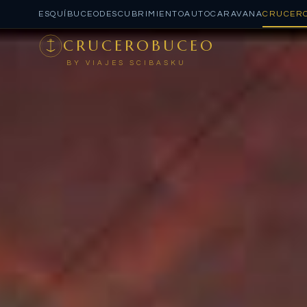
ESQUÍ
BUCEO
DESCUBRIMIENTO
AUTOCARAVANA
CRUCER
CRUCEROBUCEO
BY VIAJES SCIBASKU