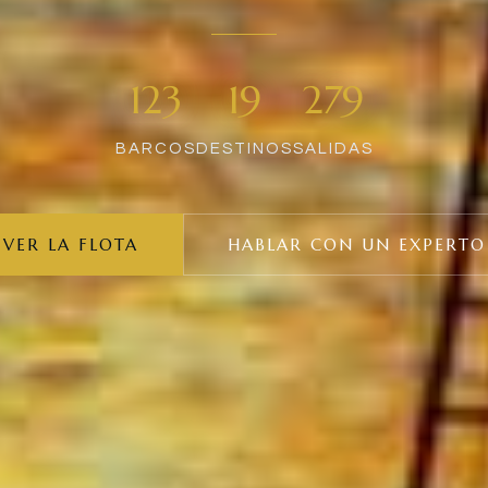
123
19
279
BARCOS
DESTINOS
SALIDAS
VER LA FLOTA
HABLAR CON UN EXPERTO